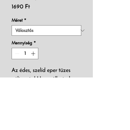
Ár
1690 Ft
Méret
*
Mennyiség
*
Az édes, szelíd eper tüzes 
változata! Használhatod: 
salátához, sajthoz, sütire, 
fagyira és bátran kísérletezz 
vele!
Összetevők