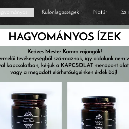
gyományos
Különlegességek
Natúr
Szi
HAGYOMÁNYOS ÍZEK
Kedves Mester Kamra rajongók!
termelői tevékenységből származnak, így oldalunk nem 
val kapcsolatban, kérjük a KAPCSOLAT menüpont alatt l
vagy a megadott elérhetőségeinken érdeklődj!