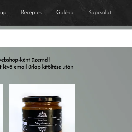
rup
Receptek
Galéria
Kapcsolat
webshop-ként üzemel!
évő email űrlap kitöltése után