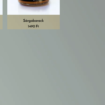
Sárgabarack
Ár
1490 Ft