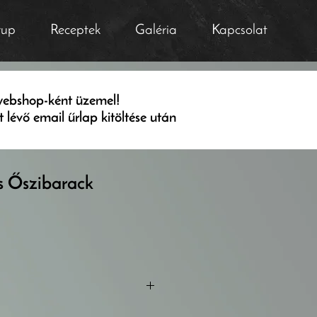
rup
Receptek
Galéria
Kapcsolat
webshop-ként üzemel!
évő email űrlap kitöltése után
 Őszibarack
rozmaring, pektin, citromsav