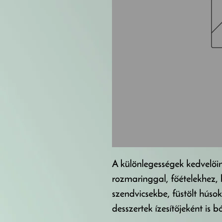
A különlegességek kedvelőin
rozmaringgal, főételekhez,
szendvicsekbe, füstölt húso
desszertek ízesítőjeként is 