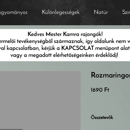
gyományos
Különlegességek
Natúr
Szi
Kedves Mester Kamra rajongók!
termelői tevékenységből származnak, így oldalunk nem 
val kapcsolatban, kérjük a KAPCSOLAT menüpont alatt l
vagy a megadott elérhetőségeinken érdeklődj!
Rozmaringos
Ár
1690 Ft
Összetevők
őszibarack, cukor, 