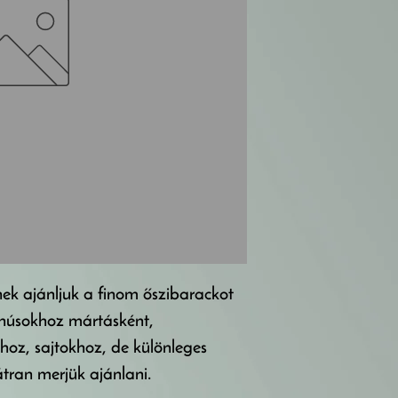
ek ajánljuk a finom őszibarackot 
 húsokhoz mártásként, 
khoz, sajtokhoz, de különleges 
bátran merjük ajánlani.