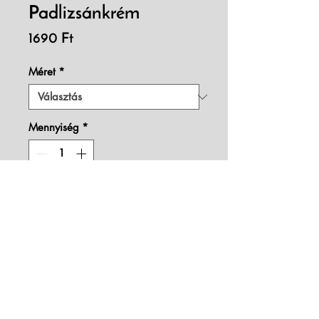
Padlizsánkrém
Ár
1690 Ft
Méret
*
Mennyiség
*
Padlizsánkrém olaszos 
fűszerezéssel.
Összetevők:
padlizsán
vöröshagyma
Mester Kamra 2017